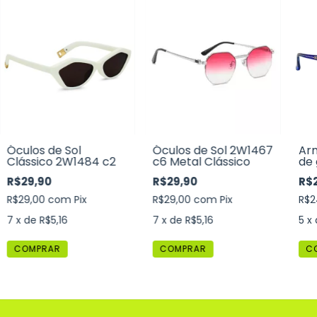
Óculos de Sol
Óculos de Sol 2W1467
Ar
Clássico 2W1484 c2
c6 Metal Clássico
de 
2W
R$29,90
R$29,90
R$
R$29,00
com
Pix
R$29,00
com
Pix
R$2
7
x de
R$5,16
7
x de
R$5,16
5
x
C